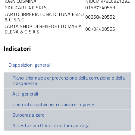
IOAN COSMINA
NIOCMN78E69Z129Z
GIOLICART 4.0 SRLS
01587340553
CARTOLIBRERIA LUNA DI LUNA ENZO
00358420552
& C. S.N.C.
CARTA SHOP DI BENEDETTO MARIA
00704400555
ELENA & C. S.A.S
Indicatori
Disposizioni generali
Piano triennale per prevenzione della corruzione e della
trasparenza
Atti generali
Oneri informativi per cittadini e imprese
Burocrazia zero
Attestazioni OIV o struttura analoga