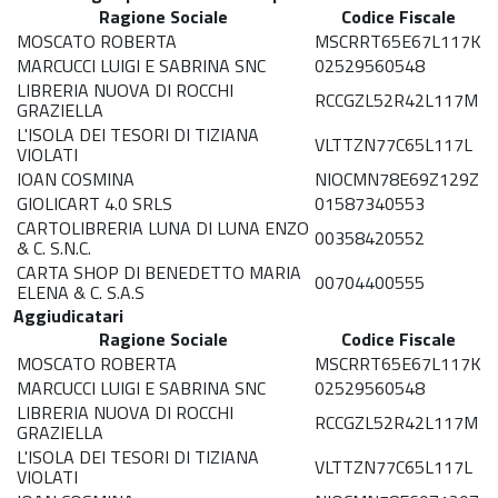
Ragione Sociale
Codice Fiscale
MOSCATO ROBERTA
MSCRRT65E67L117K
MARCUCCI LUIGI E SABRINA SNC
02529560548
LIBRERIA NUOVA DI ROCCHI
RCCGZL52R42L117M
GRAZIELLA
L'ISOLA DEI TESORI DI TIZIANA
VLTTZN77C65L117L
VIOLATI
IOAN COSMINA
NIOCMN78E69Z129Z
GIOLICART 4.0 SRLS
01587340553
CARTOLIBRERIA LUNA DI LUNA ENZO
00358420552
& C. S.N.C.
CARTA SHOP DI BENEDETTO MARIA
00704400555
ELENA & C. S.A.S
Aggiudicatari
Ragione Sociale
Codice Fiscale
MOSCATO ROBERTA
MSCRRT65E67L117K
MARCUCCI LUIGI E SABRINA SNC
02529560548
LIBRERIA NUOVA DI ROCCHI
RCCGZL52R42L117M
GRAZIELLA
L'ISOLA DEI TESORI DI TIZIANA
VLTTZN77C65L117L
VIOLATI