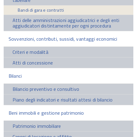
tabellare
Bandi di gara e contratti
Atti delle amministrazioni aggiudicatrici e degli enti
aggiudicatori distintamente per ogni procedura
Sovvenzioni, contributi, sussidi, vantaggi economici
Criteri e modalità
Atti di concessione
Bilanci
Bilancio preventivo e consultivo
Piano degli indicatori e risultati attesi di bilancio
Beni immobili e gestione patrimonio
Patrimonio immobiliare
Canoni di locazione e affitto