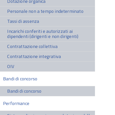
Dotazione organica
Personale non a tempo indeterminato
Tassi di assenza
Incarichi conferiti e autorizzati ai
dipendenti (dirigenti e non dirigenti)
Contrattazione collettiva
Contrattazione integrativa
OIV
Bandi di concorso
Bandi di concorso
Performance