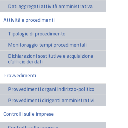
Dati aggregati attività amministrativa
Attività e procedimenti
Tipologie di procedimento
Monitoraggio tempi procedimentali
Dichiarazioni sostitutive e acquisizione
d'ufficio dei dati
Provvedimenti
Provvedimenti organi indirizzo-politico
Provvedimenti dirigenti amministrativi
Controlli sulle imprese
Controlli sulle imprese