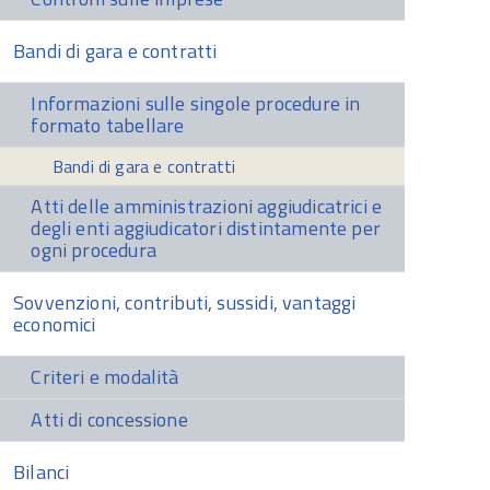
Bandi di gara e contratti
Informazioni sulle singole procedure in
formato tabellare
Bandi di gara e contratti
Atti delle amministrazioni aggiudicatrici e
degli enti aggiudicatori distintamente per
ogni procedura
Sovvenzioni, contributi, sussidi, vantaggi
economici
Criteri e modalità
Atti di concessione
Bilanci