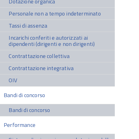
Dotazione organica
Personale non a tempo indeterminato
Tassi di assenza
Incarichi conferiti e autorizzati ai
dipendenti (dirigenti e non dirigenti)
Contrattazione collettiva
Contrattazione integrativa
OIV
Bandi di concorso
Bandi di concorso
Performance