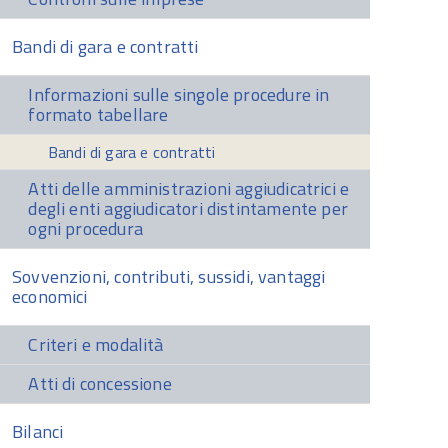
Bandi di gara e contratti
Informazioni sulle singole procedure in
formato tabellare
Bandi di gara e contratti
Atti delle amministrazioni aggiudicatrici e
degli enti aggiudicatori distintamente per
ogni procedura
Sovvenzioni, contributi, sussidi, vantaggi
economici
Criteri e modalità
Atti di concessione
Bilanci