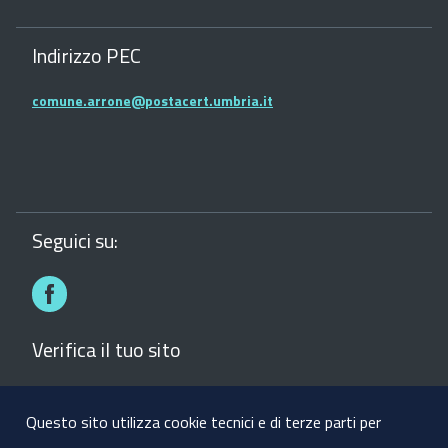
Indirizzo PEC
comune.arrone@postacert.umbria.it
Seguici su:
Facebook
Verifica il tuo sito
Verifica il sito del comune con la Bussola della
Trasparenza dei siti web
Questo sito utilizza cookie tecnici e di terze parti per