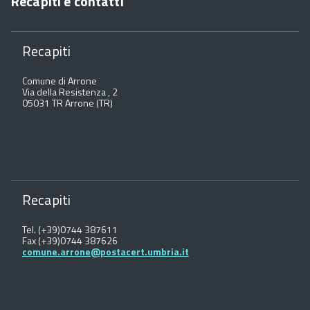
Recapiti e contatti
Recapiti
Comune di Arrone
Via della Resistenza , 2
05031 TR Arrone (TR)
Recapiti
Tel. (+39)0744 387611
Fax (+39)0744 387626
comune.arrone@postacert.umbria.it