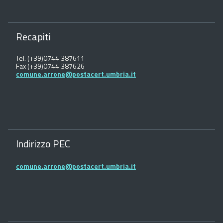
Recapiti
Tel. (+39)0744 387611
Fax (+39)0744 387626
comune.arrone@postacert.umbria.it
Indirizzo PEC
comune.arrone@postacert.umbria.it