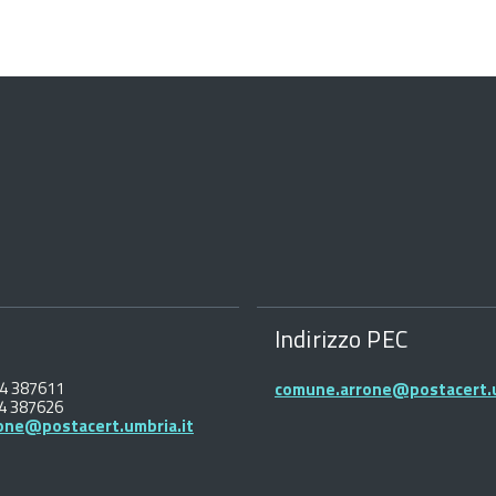
Indirizzo PEC
44 387611
comune.arrone@postacert.u
44 387626
one@postacert.umbria.it