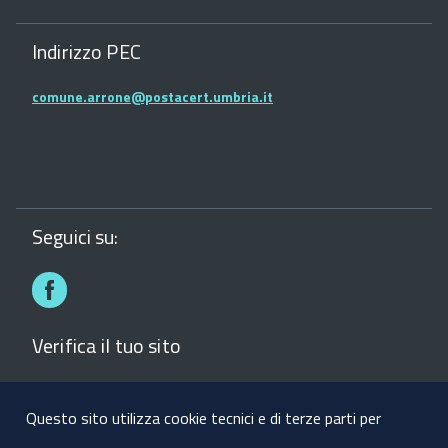
Indirizzo PEC
comune.arrone@postacert.umbria.it
Seguici su:
Facebook
Verifica il tuo sito
Verifica il sito del comune con la Bussola della
Trasparenza dei siti web
Questo sito utilizza cookie tecnici e di terze parti per