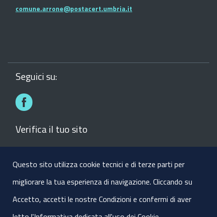
comune.arrone@postacert.umbria.it
Seguici su:
Facebook
Verifica il tuo sito
Verifica il sito del comune con la Bussola della
Trasparenza dei siti web
Questo sito utilizza cookie tecnici e di terze parti per
migliorare la tua esperienza di navigazione. Cliccando su
Visite:
136122
Accetto, accetti le nostre Condizioni e confermi di aver
letto l'Informativa dedicata all'uso dei Cookie.